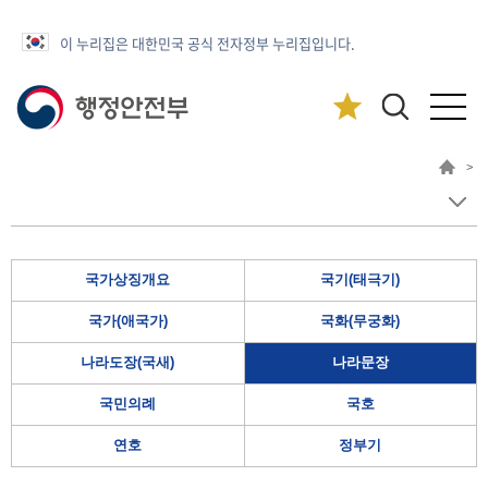
이 누리집은 대한민국 공식 전자정부 누리집입니다.
>
국가상징개요
국기(태극기)
국가(애국가)
국화(무궁화)
나라도장(국새)
나라문장
국민의례
국호
연호
정부기