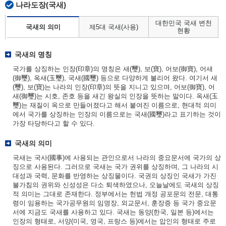
나라도장(국새)
대한민국 국새 변천
국새의 의미
제5대 국새(사용)
현황
국새의 명칭
국가를 상징하는 인장(印章)의 명칭은 새(璽), 보(寶), 어보(御寶), 어새
(御璽), 옥새(玉璽), 국새(國璽) 등으로 다양하게 불리어 왔다. 여기서 새
(璽), 보(寶)는 나라의 인장(印章)의 뜻을 지니고 있으며, 어보(御寶), 어
새(御璽)는 시호, 존호 등을 새긴 왕실의 인장을 뜻하는 말이다. 옥새(玉
璽)는 재질이 옥으로 만들어졌다고 해서 붙여진 이름으로, 현대적 의미
에서 국가를 상징하는 인장의 이름으로는 국새(國璽)라고 표기하는 것이
가장 타당하다고 할 수 있다.
국새의 의미
국새는 국사(國事)에 사용되는 관인으로서 나라의 중요문서에 국가의 상
징으로 사용된다. 그러므로 국새는 국가 권위를 상징하며, 그 나라의 시
대성과 국력, 문화를 반영하는 상징물이다. 국권의 상징인 국새가 가진
불가침의 권위와 신성성은 다소 퇴색하였으나, 오늘날에도 국새의 상징
적 의미는 그대로 존재한다. 정부에서는 헌법 개정 공포문의 전문, 대통
령이 임용하는 국가공무원의 임명장, 외교문서, 훈장증 등 국가 중요문
서에 지금도 국새를 사용하고 있다. 국새는 동양(한국, 일본 등)에서는
인장의 형태로, 서양(미국, 영국, 프랑스 등)에서는 압인의 형태로 주로