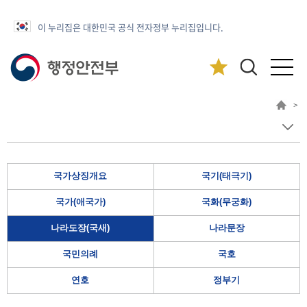
이 누리집은 대한민국 공식 전자정부 누리집입니다.
>
국가상징개요
국기(태극기)
국가(애국가)
국화(무궁화)
나라도장(국새)
나라문장
국민의례
국호
연호
정부기