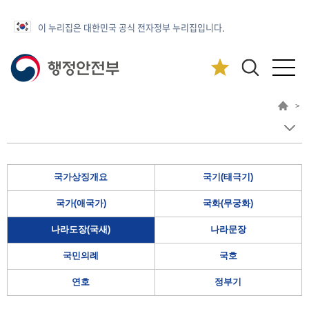
이 누리집은 대한민국 공식 전자정부 누리집입니다.
>
국가상징개요
국기(태극기)
국가(애국가)
국화(무궁화)
나라도장(국새)
나라문장
국민의례
국호
연호
정부기