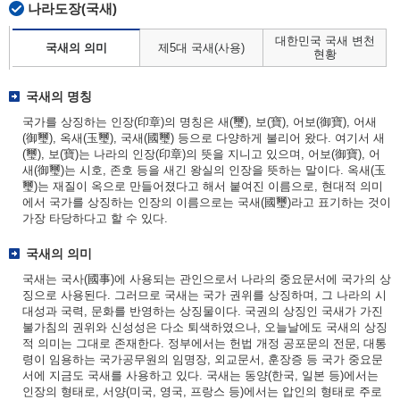
나라도장(국새)
대한민국 국새 변천
국새의 의미
제5대 국새(사용)
현황
국새의 명칭
국가를 상징하는 인장(印章)의 명칭은 새(璽), 보(寶), 어보(御寶), 어새
(御璽), 옥새(玉璽), 국새(國璽) 등으로 다양하게 불리어 왔다. 여기서 새
(璽), 보(寶)는 나라의 인장(印章)의 뜻을 지니고 있으며, 어보(御寶), 어
새(御璽)는 시호, 존호 등을 새긴 왕실의 인장을 뜻하는 말이다. 옥새(玉
璽)는 재질이 옥으로 만들어졌다고 해서 붙여진 이름으로, 현대적 의미
에서 국가를 상징하는 인장의 이름으로는 국새(國璽)라고 표기하는 것이
가장 타당하다고 할 수 있다.
국새의 의미
국새는 국사(國事)에 사용되는 관인으로서 나라의 중요문서에 국가의 상
징으로 사용된다. 그러므로 국새는 국가 권위를 상징하며, 그 나라의 시
대성과 국력, 문화를 반영하는 상징물이다. 국권의 상징인 국새가 가진
불가침의 권위와 신성성은 다소 퇴색하였으나, 오늘날에도 국새의 상징
적 의미는 그대로 존재한다. 정부에서는 헌법 개정 공포문의 전문, 대통
령이 임용하는 국가공무원의 임명장, 외교문서, 훈장증 등 국가 중요문
서에 지금도 국새를 사용하고 있다. 국새는 동양(한국, 일본 등)에서는
인장의 형태로, 서양(미국, 영국, 프랑스 등)에서는 압인의 형태로 주로