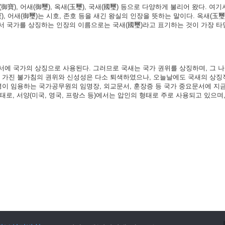
御寶), 어새(御璽), 옥새(玉璽), 국새(國璽) 등으로 다양하게 불리어 왔다. 여기서
), 어새(御璽)는 시호, 존호 등을 새긴 왕실의 인장을 뜻하는 말이다. 옥새(玉璽
서 국가를 상징하는 인장의 이름으로는 국새(國璽)라고 표기하는 것이 가장 타
서에 국가의 상징으로 사용된다. 그러므로 국새는 국가 권위를 상징하며, 그 
가 가진 불가침의 권위와 신성성은 다소 퇴색하였으나, 오늘날에도 국새의 상징
령이 임용하는 국가공무원의 임명장, 외교문서, 훈장증 등 국가 중요문서에 지
형태로, 서양(미국, 영국, 프랑스 등)에서는 압인의 형태로 주로 사용되고 있으며