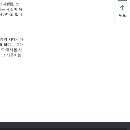
 새(璽), 보
)는 재질이 옥
당하다고 할 수
위로
나라의 시대성과
적 의미는 그대
금도 국새를 사
, 그 사용처는