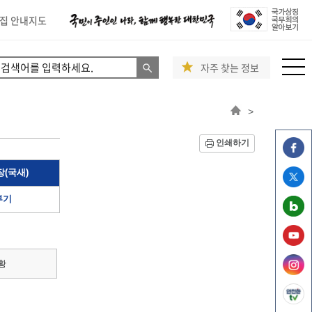
집 안내지도
자주 찾는 정보
>
인쇄하기
(국새)
부기
황