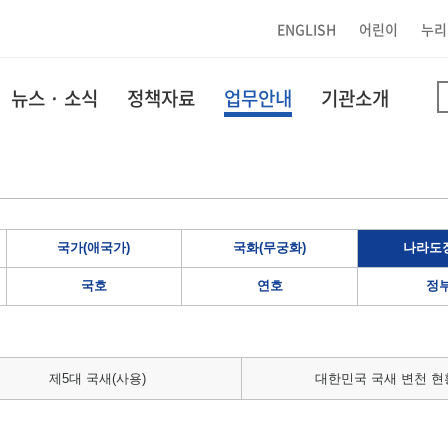
ENGLISH
어린이
누리
뉴스 · 소식
정책자료
업무안내
기관소개
국가(애국가)
국화(무궁화)
나라도장
국호
연호
정
제5대 국새(사용)
대한민국 국새 변천 현