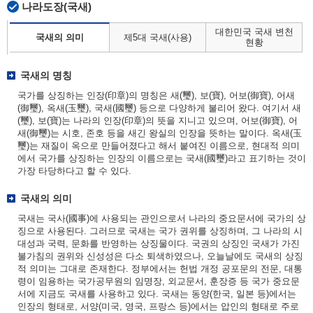
나라도장(국새)
대한민국 국새 변천
국새의 의미
제5대 국새(사용)
현황
국새의 명칭
국가를 상징하는 인장(印章)의 명칭은 새(璽), 보(寶), 어보(御寶), 어새
(御璽), 옥새(玉璽), 국새(國璽) 등으로 다양하게 불리어 왔다. 여기서 새
(璽), 보(寶)는 나라의 인장(印章)의 뜻을 지니고 있으며, 어보(御寶), 어
새(御璽)는 시호, 존호 등을 새긴 왕실의 인장을 뜻하는 말이다. 옥새(玉
璽)는 재질이 옥으로 만들어졌다고 해서 붙여진 이름으로, 현대적 의미
에서 국가를 상징하는 인장의 이름으로는 국새(國璽)라고 표기하는 것이
가장 타당하다고 할 수 있다.
국새의 의미
국새는 국사(國事)에 사용되는 관인으로서 나라의 중요문서에 국가의 상
징으로 사용된다. 그러므로 국새는 국가 권위를 상징하며, 그 나라의 시
대성과 국력, 문화를 반영하는 상징물이다. 국권의 상징인 국새가 가진
불가침의 권위와 신성성은 다소 퇴색하였으나, 오늘날에도 국새의 상징
적 의미는 그대로 존재한다. 정부에서는 헌법 개정 공포문의 전문, 대통
령이 임용하는 국가공무원의 임명장, 외교문서, 훈장증 등 국가 중요문
서에 지금도 국새를 사용하고 있다. 국새는 동양(한국, 일본 등)에서는
인장의 형태로, 서양(미국, 영국, 프랑스 등)에서는 압인의 형태로 주로