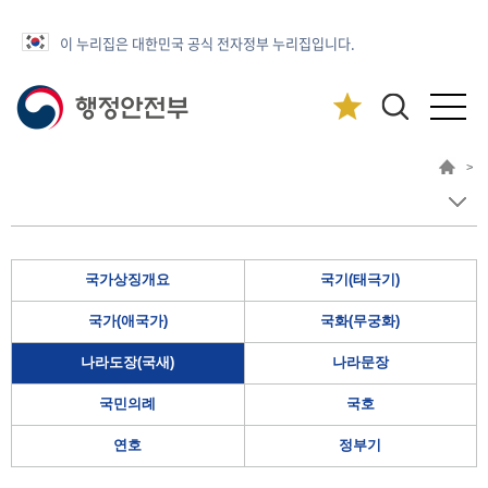
이 누리집은 대한민국 공식 전자정부 누리집입니다.
>
국가상징개요
국기(태극기)
국가(애국가)
국화(무궁화)
나라도장(국새)
나라문장
국민의례
국호
연호
정부기