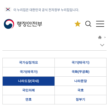
이 누리집은 대한민국 공식 전자정부 누리집입니다.
>
국가상징개요
국기(태극기)
국가(애국가)
국화(무궁화)
나라도장(국새)
나라문장
국민의례
국호
연호
정부기