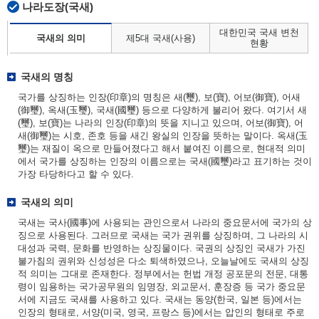
나라도장(국새)
대한민국 국새 변천
국새의 의미
제5대 국새(사용)
현황
국새의 명칭
국가를 상징하는 인장(印章)의 명칭은 새(璽), 보(寶), 어보(御寶), 어새
(御璽), 옥새(玉璽), 국새(國璽) 등으로 다양하게 불리어 왔다. 여기서 새
(璽), 보(寶)는 나라의 인장(印章)의 뜻을 지니고 있으며, 어보(御寶), 어
새(御璽)는 시호, 존호 등을 새긴 왕실의 인장을 뜻하는 말이다. 옥새(玉
璽)는 재질이 옥으로 만들어졌다고 해서 붙여진 이름으로, 현대적 의미
에서 국가를 상징하는 인장의 이름으로는 국새(國璽)라고 표기하는 것이
가장 타당하다고 할 수 있다.
국새의 의미
국새는 국사(國事)에 사용되는 관인으로서 나라의 중요문서에 국가의 상
징으로 사용된다. 그러므로 국새는 국가 권위를 상징하며, 그 나라의 시
대성과 국력, 문화를 반영하는 상징물이다. 국권의 상징인 국새가 가진
불가침의 권위와 신성성은 다소 퇴색하였으나, 오늘날에도 국새의 상징
적 의미는 그대로 존재한다. 정부에서는 헌법 개정 공포문의 전문, 대통
령이 임용하는 국가공무원의 임명장, 외교문서, 훈장증 등 국가 중요문
서에 지금도 국새를 사용하고 있다. 국새는 동양(한국, 일본 등)에서는
인장의 형태로, 서양(미국, 영국, 프랑스 등)에서는 압인의 형태로 주로