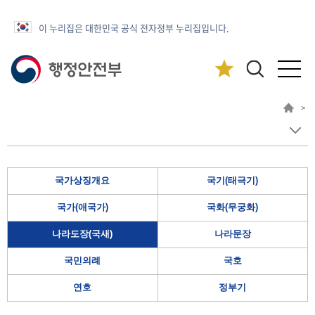
이 누리집은 대한민국 공식 전자정부 누리집입니다.
>
국가상징개요
국기(태극기)
국가(애국가)
국화(무궁화)
나라도장(국새)
나라문장
국민의례
국호
연호
정부기