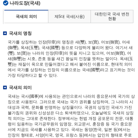
나라도장(국새)
대한민국 국새 변천
국새의 의미
제5대 국새(사용)
현황
국새의 명칭
국가를 상징하는 인장(印章)의 명칭은 새(璽), 보(寶), 어보(御寶), 어새
(御璽), 옥새(玉璽), 국새(國璽) 등으로 다양하게 불리어 왔다. 여기서 새
(璽), 보(寶)는 나라의 인장(印章)의 뜻을 지니고 있으며, 어보(御寶), 어
새(御璽)는 시호, 존호 등을 새긴 왕실의 인장을 뜻하는 말이다. 옥새(玉
璽)는 재질이 옥으로 만들어졌다고 해서 붙여진 이름으로, 현대적 의미
에서 국가를 상징하는 인장의 이름으로는 국새(國璽)라고 표기하는 것이
가장 타당하다고 할 수 있다.
국새의 의미
국새는 국사(國事)에 사용되는 관인으로서 나라의 중요문서에 국가의 상
징으로 사용된다. 그러므로 국새는 국가 권위를 상징하며, 그 나라의 시
대성과 국력, 문화를 반영하는 상징물이다. 국권의 상징인 국새가 가진
불가침의 권위와 신성성은 다소 퇴색하였으나, 오늘날에도 국새의 상징
적 의미는 그대로 존재한다. 정부에서는 헌법 개정 공포문의 전문, 대통
령이 임용하는 국가공무원의 임명장, 외교문서, 훈장증 등 국가 중요문
서에 지금도 국새를 사용하고 있다. 국새는 동양(한국, 일본 등)에서는
인장의 형태로, 서양(미국, 영국, 프랑스 등)에서는 압인의 형태로 주로