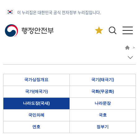
이 누리집은 대한민국 공식 전자정부 누리집입니다.
>
국가상징개요
국기(태극기)
국가(애국가)
국화(무궁화)
나라도장(국새)
나라문장
국민의례
국호
연호
정부기