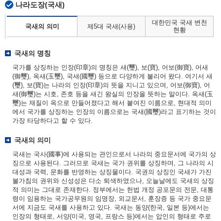
나라도장(국새)
대한민국 국새 변천
국새의 의미
제5대 국새(사용)
현황
국새의 명칭
국가를 상징하는 인장(印章)의 명칭은 새(璽), 보(寶), 어보(御寶), 어새
(御璽), 옥새(玉璽), 국새(國璽) 등으로 다양하게 불리어 왔다. 여기서 새
(璽), 보(寶)는 나라의 인장(印章)의 뜻을 지니고 있으며, 어보(御寶), 어
새(御璽)는 시호, 존호 등을 새긴 왕실의 인장을 뜻하는 말이다. 옥새(玉
璽)는 재질이 옥으로 만들어졌다고 해서 붙여진 이름으로, 현대적 의미
에서 국가를 상징하는 인장의 이름으로는 국새(國璽)라고 표기하는 것이
가장 타당하다고 할 수 있다.
국새의 의미
국새는 국사(國事)에 사용되는 관인으로서 나라의 중요문서에 국가의 상
징으로 사용된다. 그러므로 국새는 국가 권위를 상징하며, 그 나라의 시
대성과 국력, 문화를 반영하는 상징물이다. 국권의 상징인 국새가 가진
불가침의 권위와 신성성은 다소 퇴색하였으나, 오늘날에도 국새의 상징
적 의미는 그대로 존재한다. 정부에서는 헌법 개정 공포문의 전문, 대통
령이 임용하는 국가공무원의 임명장, 외교문서, 훈장증 등 국가 중요문
서에 지금도 국새를 사용하고 있다. 국새는 동양(한국, 일본 등)에서는
인장의 형태로, 서양(미국, 영국, 프랑스 등)에서는 압인의 형태로 주로