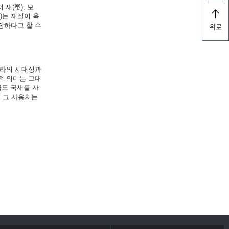
 새(璽), 보
)는 재질이 옥
당하다고 할 수
위로
나라의 시대성과
적 의미는 그대
금도 국새를 사
, 그 사용처는