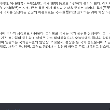
御寶), 어새(御璽), 옥새(玉璽), 국새(國璽) 등으로 다양하게 불리어 왔다. 여기서
), 어새(御璽)는 시호, 존호 등을 새긴 왕실의 인장을 뜻하는 말이다. 옥새(玉璽
서 국가를 상징하는 인장의 이름으로는 국새(國璽)라고 표기하는 것이 가장 타
서에 국가의 상징으로 사용된다. 그러므로 국새는 국가 권위를 상징하며, 그 
가 가진 불가침의 권위와 신성성은 다소 퇴색하였으나, 오늘날에도 국새의 상징
령이 임용하는 국가공무원의 임명장, 외교문서, 훈장증 등 국가 중요문서에 지
형태로, 서양(미국, 영국, 프랑스 등)에서는 압인의 형태로 주로 사용되고 있으며