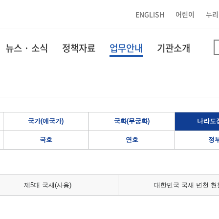
ENGLISH
어린이
누리
뉴스 · 소식
정책자료
업무안내
기관소개
국가(애국가)
국화(무궁화)
나라도장
국호
연호
정
제5대 국새(사용)
대한민국 국새 변천 현