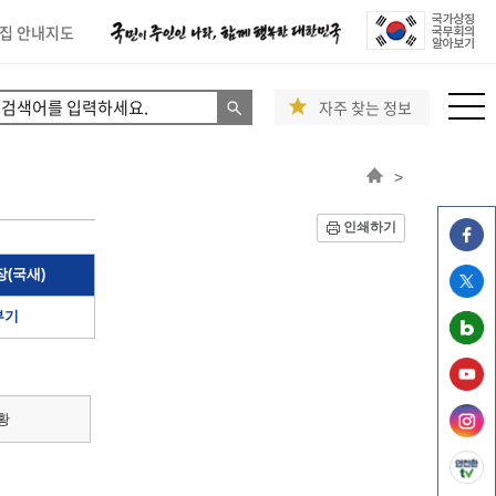
집 안내지도
자주 찾는 정보
>
인쇄하기
(국새)
부기
황