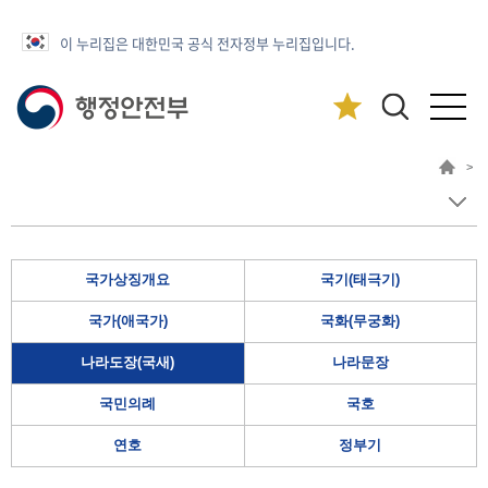
이 누리집은 대한민국 공식 전자정부 누리집입니다.
>
국가상징개요
국기(태극기)
국가(애국가)
국화(무궁화)
나라도장(국새)
나라문장
국민의례
국호
연호
정부기