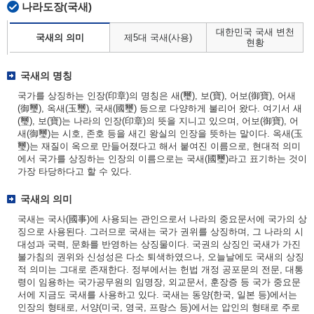
나라도장(국새)
대한민국 국새 변천
국새의 의미
제5대 국새(사용)
현황
국새의 명칭
국가를 상징하는 인장(印章)의 명칭은 새(璽), 보(寶), 어보(御寶), 어새
(御璽), 옥새(玉璽), 국새(國璽) 등으로 다양하게 불리어 왔다. 여기서 새
(璽), 보(寶)는 나라의 인장(印章)의 뜻을 지니고 있으며, 어보(御寶), 어
새(御璽)는 시호, 존호 등을 새긴 왕실의 인장을 뜻하는 말이다. 옥새(玉
璽)는 재질이 옥으로 만들어졌다고 해서 붙여진 이름으로, 현대적 의미
에서 국가를 상징하는 인장의 이름으로는 국새(國璽)라고 표기하는 것이
가장 타당하다고 할 수 있다.
국새의 의미
국새는 국사(國事)에 사용되는 관인으로서 나라의 중요문서에 국가의 상
징으로 사용된다. 그러므로 국새는 국가 권위를 상징하며, 그 나라의 시
대성과 국력, 문화를 반영하는 상징물이다. 국권의 상징인 국새가 가진
불가침의 권위와 신성성은 다소 퇴색하였으나, 오늘날에도 국새의 상징
적 의미는 그대로 존재한다. 정부에서는 헌법 개정 공포문의 전문, 대통
령이 임용하는 국가공무원의 임명장, 외교문서, 훈장증 등 국가 중요문
서에 지금도 국새를 사용하고 있다. 국새는 동양(한국, 일본 등)에서는
인장의 형태로, 서양(미국, 영국, 프랑스 등)에서는 압인의 형태로 주로