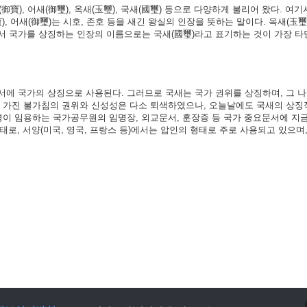
御寶), 어새(御璽), 옥새(玉璽), 국새(國璽) 등으로 다양하게 불리어 왔다. 여기서
), 어새(御璽)는 시호, 존호 등을 새긴 왕실의 인장을 뜻하는 말이다. 옥새(玉璽
서 국가를 상징하는 인장의 이름으로는 국새(國璽)라고 표기하는 것이 가장 타
서에 국가의 상징으로 사용된다. 그러므로 국새는 국가 권위를 상징하며, 그 
가 가진 불가침의 권위와 신성성은 다소 퇴색하였으나, 오늘날에도 국새의 상징
령이 임용하는 국가공무원의 임명장, 외교문서, 훈장증 등 국가 중요문서에 지
형태로, 서양(미국, 영국, 프랑스 등)에서는 압인의 형태로 주로 사용되고 있으며