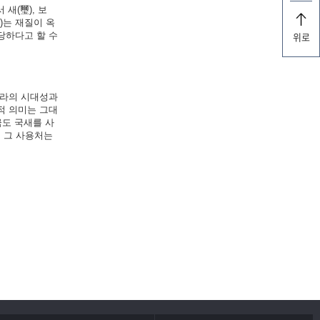
 새(璽), 보
)는 재질이 옥
당하다고 할 수
위로
나라의 시대성과
적 의미는 그대
금도 국새를 사
, 그 사용처는