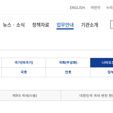
ENGLISH
어린이
누리
뉴스 · 소식
정책자료
업무안내
기관소개
국가(애국가)
국화(무궁화)
나라도장
국호
연호
정
제5대 국새(사용)
대한민국 국새 변천 현