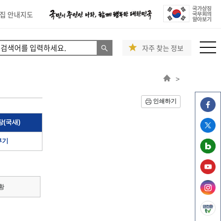
집 안내지도
자주 찾는 정보
>
인쇄하기
(국새)
부기
황