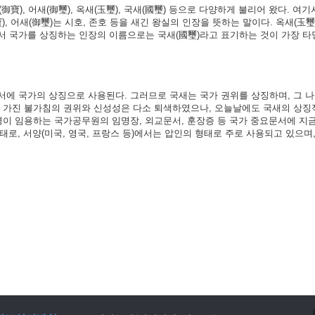
御寶), 어새(御璽), 옥새(玉璽), 국새(國璽) 등으로 다양하게 불리어 왔다. 여기서
), 어새(御璽)는 시호, 존호 등을 새긴 왕실의 인장을 뜻하는 말이다. 옥새(玉璽
서 국가를 상징하는 인장의 이름으로는 국새(國璽)라고 표기하는 것이 가장 타
서에 국가의 상징으로 사용된다. 그러므로 국새는 국가 권위를 상징하며, 그 
가 가진 불가침의 권위와 신성성은 다소 퇴색하였으나, 오늘날에도 국새의 상징
령이 임용하는 국가공무원의 임명장, 외교문서, 훈장증 등 국가 중요문서에 지
형태로, 서양(미국, 영국, 프랑스 등)에서는 압인의 형태로 주로 사용되고 있으며