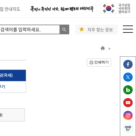
집 안내지도
자주 찾는 정보
>
인쇄하기
(국새)
부기
황