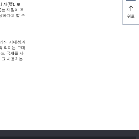
 새(璽), 보
)는 재질이 옥
당하다고 할 수
위로
나라의 시대성과
적 의미는 그대
금도 국새를 사
, 그 사용처는