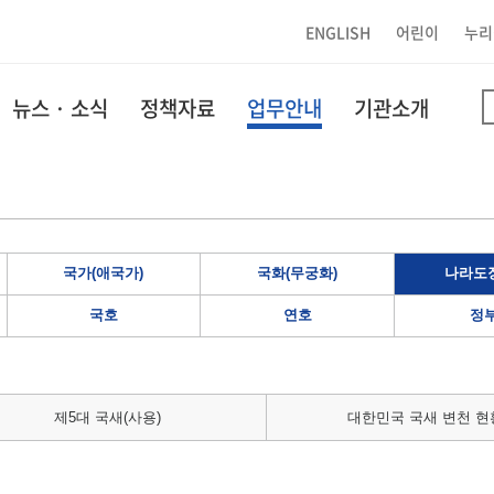
ENGLISH
어린이
누리
뉴스 · 소식
정책자료
업무안내
기관소개
국가(애국가)
국화(무궁화)
나라도장
국호
연호
정
제5대 국새(사용)
대한민국 국새 변천 현