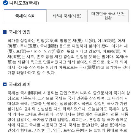
나라도장(국새)
대한민국 국새 변천
국새의 의미
제5대 국새(사용)
현황
국새의 명칭
국가를 상징하는 인장(印章)의 명칭은 새(璽), 보(寶), 어보(御寶), 어새
(御璽), 옥새(玉璽), 국새(國璽) 등으로 다양하게 불리어 왔다. 여기서 새
(璽), 보(寶)는 나라의 인장(印章)의 뜻을 지니고 있으며, 어보(御寶), 어
새(御璽)는 시호, 존호 등을 새긴 왕실의 인장을 뜻하는 말이다. 옥새(玉
璽)는 재질이 옥으로 만들어졌다고 해서 붙여진 이름으로, 현대적 의미
에서 국가를 상징하는 인장의 이름으로는 국새(國璽)라고 표기하는 것이
가장 타당하다고 할 수 있다.
국새의 의미
국새는 국사(國事)에 사용되는 관인으로서 나라의 중요문서에 국가의 상
징으로 사용된다. 그러므로 국새는 국가 권위를 상징하며, 그 나라의 시
대성과 국력, 문화를 반영하는 상징물이다. 국권의 상징인 국새가 가진
불가침의 권위와 신성성은 다소 퇴색하였으나, 오늘날에도 국새의 상징
적 의미는 그대로 존재한다. 정부에서는 헌법 개정 공포문의 전문, 대통
령이 임용하는 국가공무원의 임명장, 외교문서, 훈장증 등 국가 중요문
서에 지금도 국새를 사용하고 있다. 국새는 동양(한국, 일본 등)에서는
인장의 형태로, 서양(미국, 영국, 프랑스 등)에서는 압인의 형태로 주로