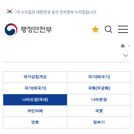
이 누리집은 대한민국 공식 전자정부 누리집입니다.
>
국가상징개요
국기(태극기)
국가(애국가)
국화(무궁화)
나라도장(국새)
나라문장
국민의례
국호
연호
정부기