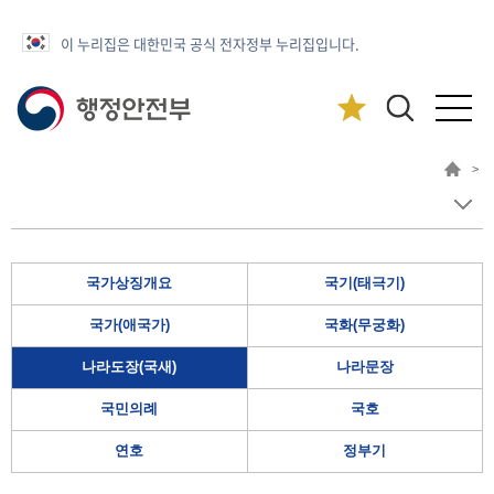
이 누리집은 대한민국 공식 전자정부 누리집입니다.
>
국가상징개요
국기(태극기)
국가(애국가)
국화(무궁화)
나라도장(국새)
나라문장
국민의례
국호
연호
정부기