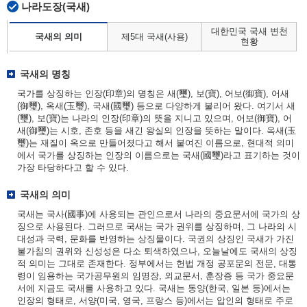
나라도장(국새)
대한민국 국새 변천
국새의 의미
제5대 국새(사용)
현황
국새의 명칭
국가를 상징하는 인장(印章)의 명칭은 새(璽), 보(寶), 어보(御寶), 어새
(御璽), 옥새(玉璽), 국새(國璽) 등으로 다양하게 불리어 왔다. 여기서 새
(璽), 보(寶)는 나라의 인장(印章)의 뜻을 지니고 있으며, 어보(御寶), 어
새(御璽)는 시호, 존호 등을 새긴 왕실의 인장을 뜻하는 말이다. 옥새(玉
璽)는 재질이 옥으로 만들어졌다고 해서 붙여진 이름으로, 현대적 의미
에서 국가를 상징하는 인장의 이름으로는 국새(國璽)라고 표기하는 것이
가장 타당하다고 할 수 있다.
국새의 의미
국새는 국사(國事)에 사용되는 관인으로서 나라의 중요문서에 국가의 상
징으로 사용된다. 그러므로 국새는 국가 권위를 상징하며, 그 나라의 시
대성과 국력, 문화를 반영하는 상징물이다. 국권의 상징인 국새가 가진
불가침의 권위와 신성성은 다소 퇴색하였으나, 오늘날에도 국새의 상징
적 의미는 그대로 존재한다. 정부에서는 헌법 개정 공포문의 전문, 대통
령이 임용하는 국가공무원의 임명장, 외교문서, 훈장증 등 국가 중요문
서에 지금도 국새를 사용하고 있다. 국새는 동양(한국, 일본 등)에서는
인장의 형태로, 서양(미국, 영국, 프랑스 등)에서는 압인의 형태로 주로