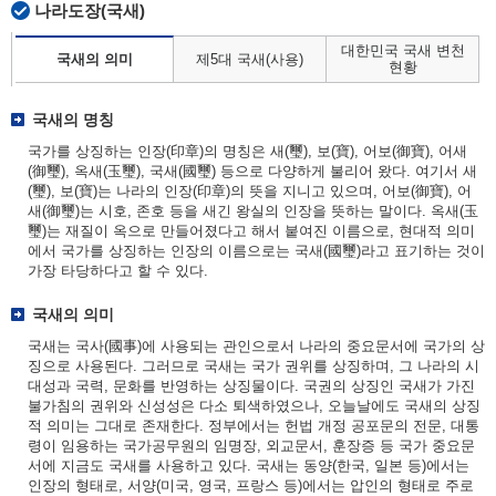
나라도장(국새)
대한민국 국새 변천
국새의 의미
제5대 국새(사용)
현황
국새의 명칭
국가를 상징하는 인장(印章)의 명칭은 새(璽), 보(寶), 어보(御寶), 어새
(御璽), 옥새(玉璽), 국새(國璽) 등으로 다양하게 불리어 왔다. 여기서 새
(璽), 보(寶)는 나라의 인장(印章)의 뜻을 지니고 있으며, 어보(御寶), 어
새(御璽)는 시호, 존호 등을 새긴 왕실의 인장을 뜻하는 말이다. 옥새(玉
璽)는 재질이 옥으로 만들어졌다고 해서 붙여진 이름으로, 현대적 의미
에서 국가를 상징하는 인장의 이름으로는 국새(國璽)라고 표기하는 것이
가장 타당하다고 할 수 있다.
국새의 의미
국새는 국사(國事)에 사용되는 관인으로서 나라의 중요문서에 국가의 상
징으로 사용된다. 그러므로 국새는 국가 권위를 상징하며, 그 나라의 시
대성과 국력, 문화를 반영하는 상징물이다. 국권의 상징인 국새가 가진
불가침의 권위와 신성성은 다소 퇴색하였으나, 오늘날에도 국새의 상징
적 의미는 그대로 존재한다. 정부에서는 헌법 개정 공포문의 전문, 대통
령이 임용하는 국가공무원의 임명장, 외교문서, 훈장증 등 국가 중요문
서에 지금도 국새를 사용하고 있다. 국새는 동양(한국, 일본 등)에서는
인장의 형태로, 서양(미국, 영국, 프랑스 등)에서는 압인의 형태로 주로