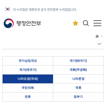
이 누리집은 대한민국 공식 전자정부 누리집입니다.
>
국가상징개요
국기(태극기)
국가(애국가)
국화(무궁화)
나라도장(국새)
나라문장
국민의례
국호
연호
정부기