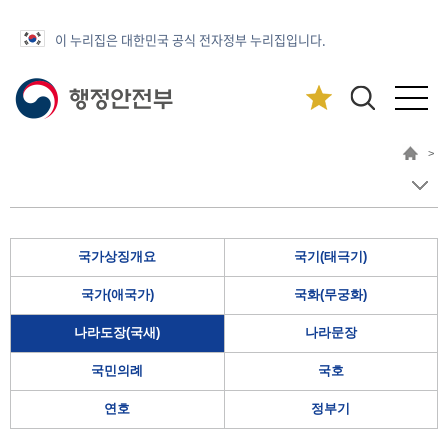
이 누리집은 대한민국 공식 전자정부 누리집입니다.
>
국가상징개요
국기(태극기)
국가(애국가)
국화(무궁화)
나라도장(국새)
나라문장
국민의례
국호
연호
정부기