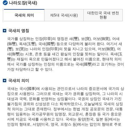
나라도장(국새)
대한민국 국새 변천
국새의 의미
제5대 국새(사용)
현황
국새의 명칭
국가를 상징하는 인장(印章)의 명칭은 새(璽), 보(寶), 어보(御寶), 어새
(御璽), 옥새(玉璽), 국새(國璽) 등으로 다양하게 불리어 왔다. 여기서 새
(璽), 보(寶)는 나라의 인장(印章)의 뜻을 지니고 있으며, 어보(御寶), 어
새(御璽)는 시호, 존호 등을 새긴 왕실의 인장을 뜻하는 말이다. 옥새(玉
璽)는 재질이 옥으로 만들어졌다고 해서 붙여진 이름으로, 현대적 의미
에서 국가를 상징하는 인장의 이름으로는 국새(國璽)라고 표기하는 것이
가장 타당하다고 할 수 있다.
국새의 의미
국새는 국사(國事)에 사용되는 관인으로서 나라의 중요문서에 국가의 상
징으로 사용된다. 그러므로 국새는 국가 권위를 상징하며, 그 나라의 시
대성과 국력, 문화를 반영하는 상징물이다. 국권의 상징인 국새가 가진
불가침의 권위와 신성성은 다소 퇴색하였으나, 오늘날에도 국새의 상징
적 의미는 그대로 존재한다. 정부에서는 헌법 개정 공포문의 전문, 대통
령이 임용하는 국가공무원의 임명장, 외교문서, 훈장증 등 국가 중요문
서에 지금도 국새를 사용하고 있다. 국새는 동양(한국, 일본 등)에서는
인장의 형태로, 서양(미국, 영국, 프랑스 등)에서는 압인의 형태로 주로