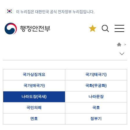
이 누리집은 대한민국 공식 전자정부 누리집입니다.
>
국가상징개요
국기(태극기)
국가(애국가)
국화(무궁화)
나라도장(국새)
나라문장
국민의례
국호
연호
정부기