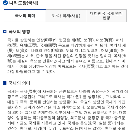
나라도장(국새)
대한민국 국새 변천
국새의 의미
제5대 국새(사용)
현황
국새의 명칭
국가를 상징하는 인장(印章)의 명칭은 새(璽), 보(寶), 어보(御寶), 어새
(御璽), 옥새(玉璽), 국새(國璽) 등으로 다양하게 불리어 왔다. 여기서 새
(璽), 보(寶)는 나라의 인장(印章)의 뜻을 지니고 있으며, 어보(御寶), 어
새(御璽)는 시호, 존호 등을 새긴 왕실의 인장을 뜻하는 말이다. 옥새(玉
璽)는 재질이 옥으로 만들어졌다고 해서 붙여진 이름으로, 현대적 의미
에서 국가를 상징하는 인장의 이름으로는 국새(國璽)라고 표기하는 것이
가장 타당하다고 할 수 있다.
국새의 의미
국새는 국사(國事)에 사용되는 관인으로서 나라의 중요문서에 국가의 상
징으로 사용된다. 그러므로 국새는 국가 권위를 상징하며, 그 나라의 시
대성과 국력, 문화를 반영하는 상징물이다. 국권의 상징인 국새가 가진
불가침의 권위와 신성성은 다소 퇴색하였으나, 오늘날에도 국새의 상징
적 의미는 그대로 존재한다. 정부에서는 헌법 개정 공포문의 전문, 대통
령이 임용하는 국가공무원의 임명장, 외교문서, 훈장증 등 국가 중요문
서에 지금도 국새를 사용하고 있다. 국새는 동양(한국, 일본 등)에서는
인장의 형태로, 서양(미국, 영국, 프랑스 등)에서는 압인의 형태로 주로