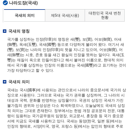
나라도장(국새)
대한민국 국새 변천
국새의 의미
제5대 국새(사용)
현황
국새의 명칭
국가를 상징하는 인장(印章)의 명칭은 새(璽), 보(寶), 어보(御寶), 어새
(御璽), 옥새(玉璽), 국새(國璽) 등으로 다양하게 불리어 왔다. 여기서 새
(璽), 보(寶)는 나라의 인장(印章)의 뜻을 지니고 있으며, 어보(御寶), 어
새(御璽)는 시호, 존호 등을 새긴 왕실의 인장을 뜻하는 말이다. 옥새(玉
璽)는 재질이 옥으로 만들어졌다고 해서 붙여진 이름으로, 현대적 의미
에서 국가를 상징하는 인장의 이름으로는 국새(國璽)라고 표기하는 것이
가장 타당하다고 할 수 있다.
국새의 의미
국새는 국사(國事)에 사용되는 관인으로서 나라의 중요문서에 국가의 상
징으로 사용된다. 그러므로 국새는 국가 권위를 상징하며, 그 나라의 시
대성과 국력, 문화를 반영하는 상징물이다. 국권의 상징인 국새가 가진
불가침의 권위와 신성성은 다소 퇴색하였으나, 오늘날에도 국새의 상징
적 의미는 그대로 존재한다. 정부에서는 헌법 개정 공포문의 전문, 대통
령이 임용하는 국가공무원의 임명장, 외교문서, 훈장증 등 국가 중요문
서에 지금도 국새를 사용하고 있다. 국새는 동양(한국, 일본 등)에서는
인장의 형태로, 서양(미국, 영국, 프랑스 등)에서는 압인의 형태로 주로