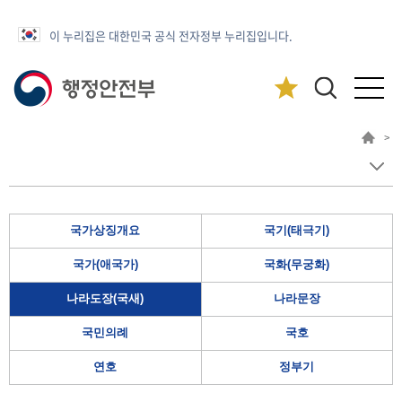
이 누리집은 대한민국 공식 전자정부 누리집입니다.
>
국가상징개요
국기(태극기)
국가(애국가)
국화(무궁화)
나라도장(국새)
나라문장
국민의례
국호
연호
정부기