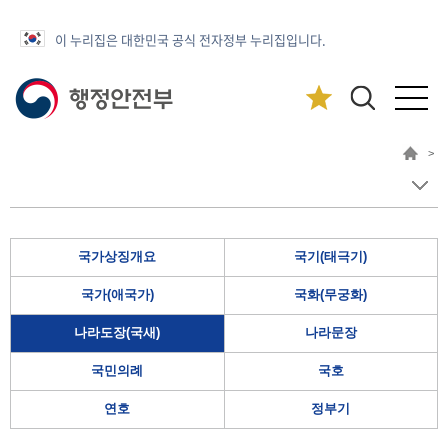
이 누리집은 대한민국 공식 전자정부 누리집입니다.
>
국가상징개요
국기(태극기)
국가(애국가)
국화(무궁화)
나라도장(국새)
나라문장
국민의례
국호
연호
정부기