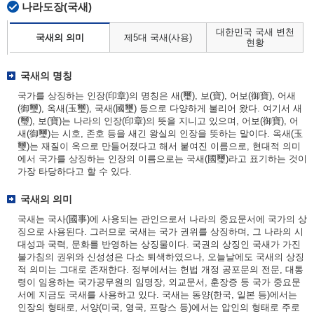
나라도장(국새)
대한민국 국새 변천
국새의 의미
제5대 국새(사용)
현황
국새의 명칭
국가를 상징하는 인장(印章)의 명칭은 새(璽), 보(寶), 어보(御寶), 어새
(御璽), 옥새(玉璽), 국새(國璽) 등으로 다양하게 불리어 왔다. 여기서 새
(璽), 보(寶)는 나라의 인장(印章)의 뜻을 지니고 있으며, 어보(御寶), 어
새(御璽)는 시호, 존호 등을 새긴 왕실의 인장을 뜻하는 말이다. 옥새(玉
璽)는 재질이 옥으로 만들어졌다고 해서 붙여진 이름으로, 현대적 의미
에서 국가를 상징하는 인장의 이름으로는 국새(國璽)라고 표기하는 것이
가장 타당하다고 할 수 있다.
국새의 의미
국새는 국사(國事)에 사용되는 관인으로서 나라의 중요문서에 국가의 상
징으로 사용된다. 그러므로 국새는 국가 권위를 상징하며, 그 나라의 시
대성과 국력, 문화를 반영하는 상징물이다. 국권의 상징인 국새가 가진
불가침의 권위와 신성성은 다소 퇴색하였으나, 오늘날에도 국새의 상징
적 의미는 그대로 존재한다. 정부에서는 헌법 개정 공포문의 전문, 대통
령이 임용하는 국가공무원의 임명장, 외교문서, 훈장증 등 국가 중요문
서에 지금도 국새를 사용하고 있다. 국새는 동양(한국, 일본 등)에서는
인장의 형태로, 서양(미국, 영국, 프랑스 등)에서는 압인의 형태로 주로