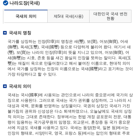
나라도장(국새)
대한민국 국새 변천
국새의 의미
제5대 국새(사용)
현황
국새의 명칭
국가를 상징하는 인장(印章)의 명칭은 새(璽), 보(寶), 어보(御寶), 어새
(御璽), 옥새(玉璽), 국새(國璽) 등으로 다양하게 불리어 왔다. 여기서 새
(璽), 보(寶)는 나라의 인장(印章)의 뜻을 지니고 있으며, 어보(御寶), 어
새(御璽)는 시호, 존호 등을 새긴 왕실의 인장을 뜻하는 말이다. 옥새(玉
璽)는 재질이 옥으로 만들어졌다고 해서 붙여진 이름으로, 현대적 의미
에서 국가를 상징하는 인장의 이름으로는 국새(國璽)라고 표기하는 것이
가장 타당하다고 할 수 있다.
국새의 의미
국새는 국사(國事)에 사용되는 관인으로서 나라의 중요문서에 국가의 상
징으로 사용된다. 그러므로 국새는 국가 권위를 상징하며, 그 나라의 시
대성과 국력, 문화를 반영하는 상징물이다. 국권의 상징인 국새가 가진
불가침의 권위와 신성성은 다소 퇴색하였으나, 오늘날에도 국새의 상징
적 의미는 그대로 존재한다. 정부에서는 헌법 개정 공포문의 전문, 대통
령이 임용하는 국가공무원의 임명장, 외교문서, 훈장증 등 국가 중요문
서에 지금도 국새를 사용하고 있다. 국새는 동양(한국, 일본 등)에서는
인장의 형태로, 서양(미국, 영국, 프랑스 등)에서는 압인의 형태로 주로