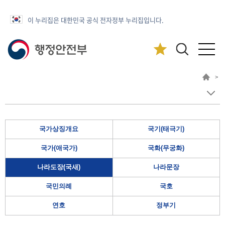
이 누리집은 대한민국 공식 전자정부 누리집입니다.
>
국가상징개요
국기(태극기)
국가(애국가)
국화(무궁화)
나라도장(국새)
나라문장
국민의례
국호
연호
정부기