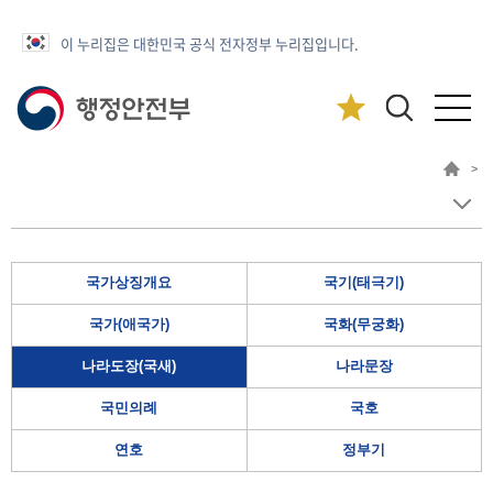
이 누리집은 대한민국 공식 전자정부 누리집입니다.
>
국가상징개요
국기(태극기)
국가(애국가)
국화(무궁화)
나라도장(국새)
나라문장
국민의례
국호
연호
정부기