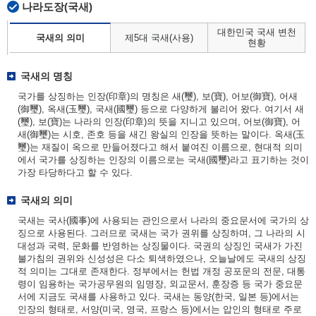
나라도장(국새)
대한민국 국새 변천
국새의 의미
제5대 국새(사용)
현황
국새의 명칭
국가를 상징하는 인장(印章)의 명칭은 새(璽), 보(寶), 어보(御寶), 어새
(御璽), 옥새(玉璽), 국새(國璽) 등으로 다양하게 불리어 왔다. 여기서 새
(璽), 보(寶)는 나라의 인장(印章)의 뜻을 지니고 있으며, 어보(御寶), 어
새(御璽)는 시호, 존호 등을 새긴 왕실의 인장을 뜻하는 말이다. 옥새(玉
璽)는 재질이 옥으로 만들어졌다고 해서 붙여진 이름으로, 현대적 의미
에서 국가를 상징하는 인장의 이름으로는 국새(國璽)라고 표기하는 것이
가장 타당하다고 할 수 있다.
국새의 의미
국새는 국사(國事)에 사용되는 관인으로서 나라의 중요문서에 국가의 상
징으로 사용된다. 그러므로 국새는 국가 권위를 상징하며, 그 나라의 시
대성과 국력, 문화를 반영하는 상징물이다. 국권의 상징인 국새가 가진
불가침의 권위와 신성성은 다소 퇴색하였으나, 오늘날에도 국새의 상징
적 의미는 그대로 존재한다. 정부에서는 헌법 개정 공포문의 전문, 대통
령이 임용하는 국가공무원의 임명장, 외교문서, 훈장증 등 국가 중요문
서에 지금도 국새를 사용하고 있다. 국새는 동양(한국, 일본 등)에서는
인장의 형태로, 서양(미국, 영국, 프랑스 등)에서는 압인의 형태로 주로