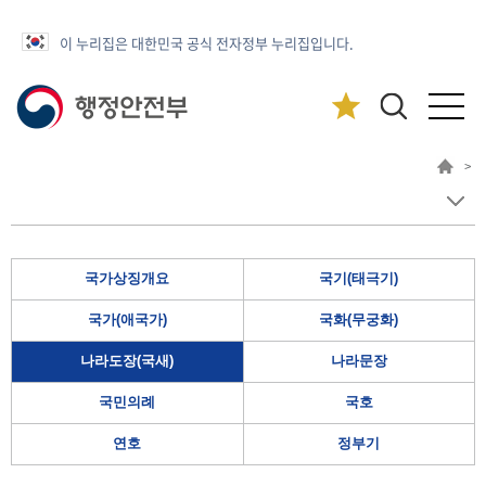
이 누리집은 대한민국 공식 전자정부 누리집입니다.
>
국가상징개요
국기(태극기)
국가(애국가)
국화(무궁화)
나라도장(국새)
나라문장
국민의례
국호
연호
정부기