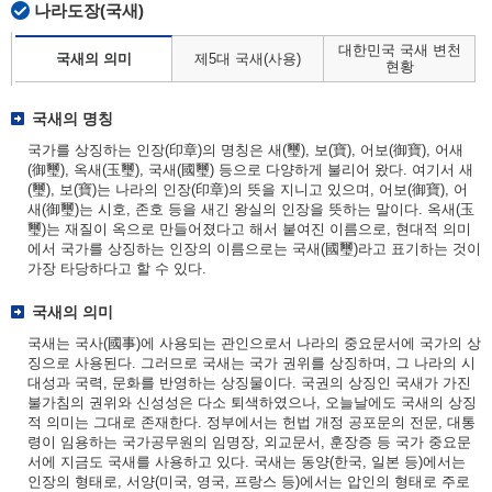
나라도장(국새)
대한민국 국새 변천
국새의 의미
제5대 국새(사용)
현황
국새의 명칭
국가를 상징하는 인장(印章)의 명칭은 새(璽), 보(寶), 어보(御寶), 어새
(御璽), 옥새(玉璽), 국새(國璽) 등으로 다양하게 불리어 왔다. 여기서 새
(璽), 보(寶)는 나라의 인장(印章)의 뜻을 지니고 있으며, 어보(御寶), 어
새(御璽)는 시호, 존호 등을 새긴 왕실의 인장을 뜻하는 말이다. 옥새(玉
璽)는 재질이 옥으로 만들어졌다고 해서 붙여진 이름으로, 현대적 의미
에서 국가를 상징하는 인장의 이름으로는 국새(國璽)라고 표기하는 것이
가장 타당하다고 할 수 있다.
국새의 의미
국새는 국사(國事)에 사용되는 관인으로서 나라의 중요문서에 국가의 상
징으로 사용된다. 그러므로 국새는 국가 권위를 상징하며, 그 나라의 시
대성과 국력, 문화를 반영하는 상징물이다. 국권의 상징인 국새가 가진
불가침의 권위와 신성성은 다소 퇴색하였으나, 오늘날에도 국새의 상징
적 의미는 그대로 존재한다. 정부에서는 헌법 개정 공포문의 전문, 대통
령이 임용하는 국가공무원의 임명장, 외교문서, 훈장증 등 국가 중요문
서에 지금도 국새를 사용하고 있다. 국새는 동양(한국, 일본 등)에서는
인장의 형태로, 서양(미국, 영국, 프랑스 등)에서는 압인의 형태로 주로