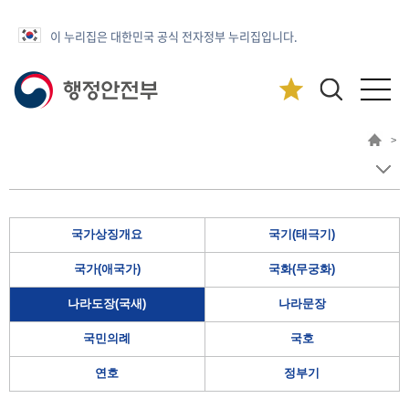
이 누리집은 대한민국 공식 전자정부 누리집입니다.
>
국가상징개요
국기(태극기)
국가(애국가)
국화(무궁화)
나라도장(국새)
나라문장
국민의례
국호
연호
정부기