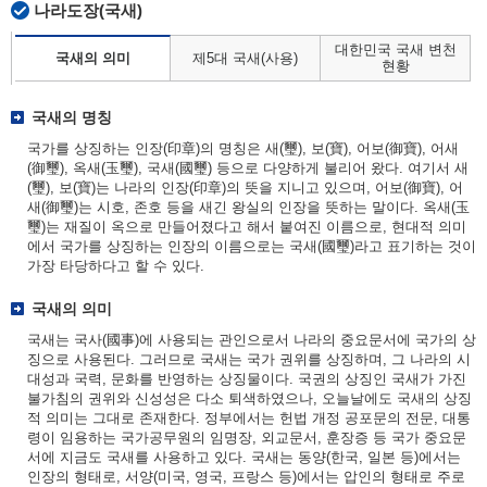
나라도장(국새)
대한민국 국새 변천
국새의 의미
제5대 국새(사용)
현황
국새의 명칭
국가를 상징하는 인장(印章)의 명칭은 새(璽), 보(寶), 어보(御寶), 어새
(御璽), 옥새(玉璽), 국새(國璽) 등으로 다양하게 불리어 왔다. 여기서 새
(璽), 보(寶)는 나라의 인장(印章)의 뜻을 지니고 있으며, 어보(御寶), 어
새(御璽)는 시호, 존호 등을 새긴 왕실의 인장을 뜻하는 말이다. 옥새(玉
璽)는 재질이 옥으로 만들어졌다고 해서 붙여진 이름으로, 현대적 의미
에서 국가를 상징하는 인장의 이름으로는 국새(國璽)라고 표기하는 것이
가장 타당하다고 할 수 있다.
국새의 의미
국새는 국사(國事)에 사용되는 관인으로서 나라의 중요문서에 국가의 상
징으로 사용된다. 그러므로 국새는 국가 권위를 상징하며, 그 나라의 시
대성과 국력, 문화를 반영하는 상징물이다. 국권의 상징인 국새가 가진
불가침의 권위와 신성성은 다소 퇴색하였으나, 오늘날에도 국새의 상징
적 의미는 그대로 존재한다. 정부에서는 헌법 개정 공포문의 전문, 대통
령이 임용하는 국가공무원의 임명장, 외교문서, 훈장증 등 국가 중요문
서에 지금도 국새를 사용하고 있다. 국새는 동양(한국, 일본 등)에서는
인장의 형태로, 서양(미국, 영국, 프랑스 등)에서는 압인의 형태로 주로