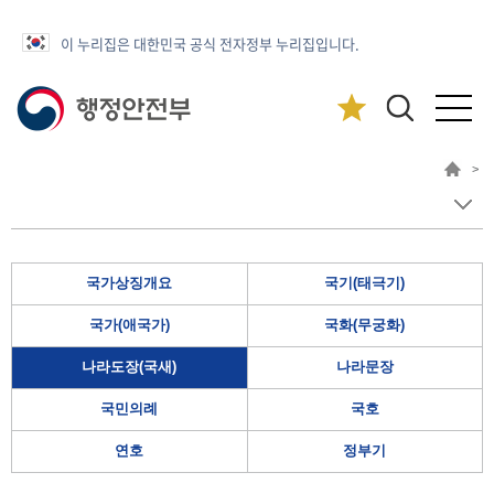
이 누리집은 대한민국 공식 전자정부 누리집입니다.
>
국가상징개요
국기(태극기)
국가(애국가)
국화(무궁화)
나라도장(국새)
나라문장
국민의례
국호
연호
정부기