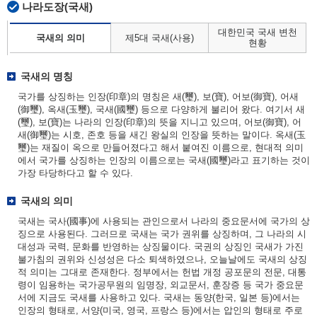
나라도장(국새)
대한민국 국새 변천
국새의 의미
제5대 국새(사용)
현황
국새의 명칭
국가를 상징하는 인장(印章)의 명칭은 새(璽), 보(寶), 어보(御寶), 어새
(御璽), 옥새(玉璽), 국새(國璽) 등으로 다양하게 불리어 왔다. 여기서 새
(璽), 보(寶)는 나라의 인장(印章)의 뜻을 지니고 있으며, 어보(御寶), 어
새(御璽)는 시호, 존호 등을 새긴 왕실의 인장을 뜻하는 말이다. 옥새(玉
璽)는 재질이 옥으로 만들어졌다고 해서 붙여진 이름으로, 현대적 의미
에서 국가를 상징하는 인장의 이름으로는 국새(國璽)라고 표기하는 것이
가장 타당하다고 할 수 있다.
국새의 의미
국새는 국사(國事)에 사용되는 관인으로서 나라의 중요문서에 국가의 상
징으로 사용된다. 그러므로 국새는 국가 권위를 상징하며, 그 나라의 시
대성과 국력, 문화를 반영하는 상징물이다. 국권의 상징인 국새가 가진
불가침의 권위와 신성성은 다소 퇴색하였으나, 오늘날에도 국새의 상징
적 의미는 그대로 존재한다. 정부에서는 헌법 개정 공포문의 전문, 대통
령이 임용하는 국가공무원의 임명장, 외교문서, 훈장증 등 국가 중요문
서에 지금도 국새를 사용하고 있다. 국새는 동양(한국, 일본 등)에서는
인장의 형태로, 서양(미국, 영국, 프랑스 등)에서는 압인의 형태로 주로