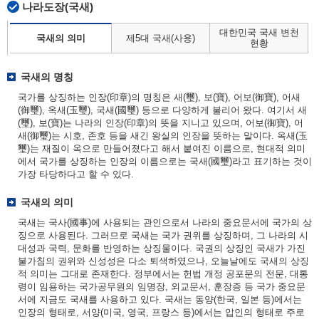
나라도장(국새)
대한민국 국새 변천
국새의 의미
제5대 국새(사용)
현황
국새의 명칭
국가를 상징하는 인장(印章)의 명칭은 새(璽), 보(寶), 어보(御寶), 어새
(御璽), 옥새(玉璽), 국새(國璽) 등으로 다양하게 불리어 왔다. 여기서 새
(璽), 보(寶)는 나라의 인장(印章)의 뜻을 지니고 있으며, 어보(御寶), 어
새(御璽)는 시호, 존호 등을 새긴 왕실의 인장을 뜻하는 말이다. 옥새(玉
璽)는 재질이 옥으로 만들어졌다고 해서 붙여진 이름으로, 현대적 의미
에서 국가를 상징하는 인장의 이름으로는 국새(國璽)라고 표기하는 것이
가장 타당하다고 할 수 있다.
국새의 의미
국새는 국사(國事)에 사용되는 관인으로서 나라의 중요문서에 국가의 상
징으로 사용된다. 그러므로 국새는 국가 권위를 상징하며, 그 나라의 시
대성과 국력, 문화를 반영하는 상징물이다. 국권의 상징인 국새가 가진
불가침의 권위와 신성성은 다소 퇴색하였으나, 오늘날에도 국새의 상징
적 의미는 그대로 존재한다. 정부에서는 헌법 개정 공포문의 전문, 대통
령이 임용하는 국가공무원의 임명장, 외교문서, 훈장증 등 국가 중요문
서에 지금도 국새를 사용하고 있다. 국새는 동양(한국, 일본 등)에서는
인장의 형태로, 서양(미국, 영국, 프랑스 등)에서는 압인의 형태로 주로