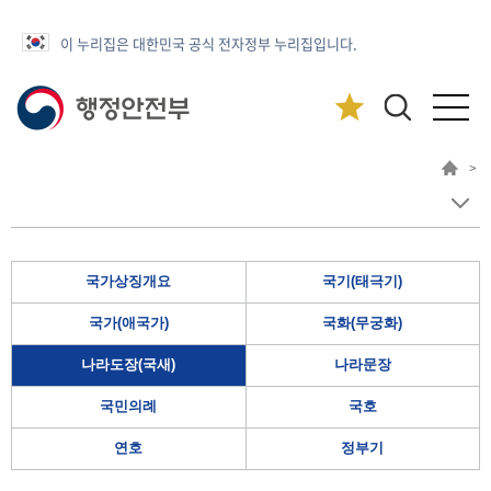
이 누리집은 대한민국 공식 전자정부 누리집입니다.
>
국가상징개요
국기(태극기)
국가(애국가)
국화(무궁화)
나라도장(국새)
나라문장
국민의례
국호
연호
정부기