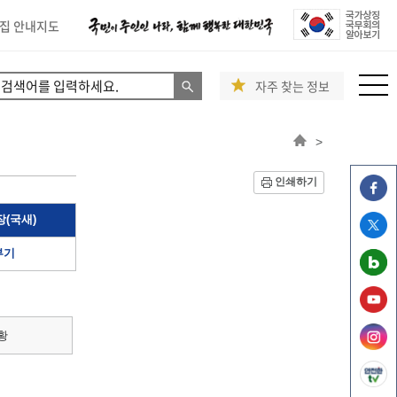
집 안내지도
자주 찾는 정보
>
인쇄하기
(국새)
부기
황