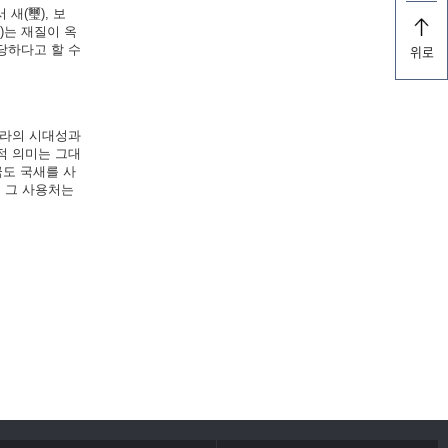
 새(璽), 보
)는 재질이 옥
당하다고 할 수
위로
나라의 시대성과
적 의미는 그대
금도 국새를 사
, 그 사용처는