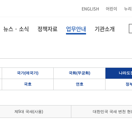
ENGLISH
어린이
누리
뉴스 · 소식
정책자료
업무안내
기관소개
국가(애국가)
국화(무궁화)
나라도장
국호
연호
정
제5대 국새(사용)
대한민국 국새 변천 현