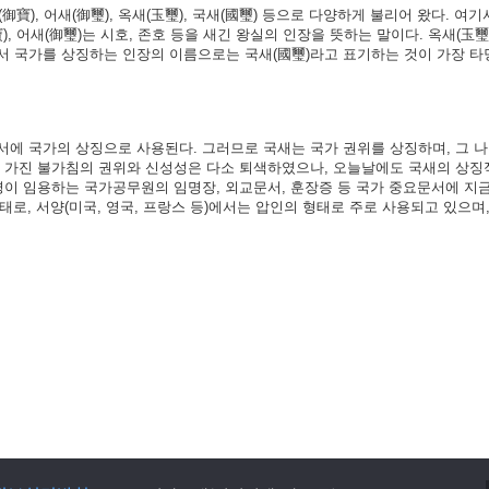
御寶), 어새(御璽), 옥새(玉璽), 국새(國璽) 등으로 다양하게 불리어 왔다. 여기서
), 어새(御璽)는 시호, 존호 등을 새긴 왕실의 인장을 뜻하는 말이다. 옥새(玉璽
서 국가를 상징하는 인장의 이름으로는 국새(國璽)라고 표기하는 것이 가장 타
서에 국가의 상징으로 사용된다. 그러므로 국새는 국가 권위를 상징하며, 그 
가 가진 불가침의 권위와 신성성은 다소 퇴색하였으나, 오늘날에도 국새의 상징
령이 임용하는 국가공무원의 임명장, 외교문서, 훈장증 등 국가 중요문서에 지
형태로, 서양(미국, 영국, 프랑스 등)에서는 압인의 형태로 주로 사용되고 있으며