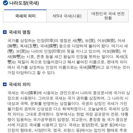
나라도장(국새)
대한민국 국새 변천
국새의 의미
제5대 국새(사용)
현황
국새의 명칭
국가를 상징하는 인장(印章)의 명칭은 새(璽), 보(寶), 어보(御寶), 어새
(御璽), 옥새(玉璽), 국새(國璽) 등으로 다양하게 불리어 왔다. 여기서 새
(璽), 보(寶)는 나라의 인장(印章)의 뜻을 지니고 있으며, 어보(御寶), 어
새(御璽)는 시호, 존호 등을 새긴 왕실의 인장을 뜻하는 말이다. 옥새(玉
璽)는 재질이 옥으로 만들어졌다고 해서 붙여진 이름으로, 현대적 의미
에서 국가를 상징하는 인장의 이름으로는 국새(國璽)라고 표기하는 것이
가장 타당하다고 할 수 있다.
국새의 의미
국새는 국사(國事)에 사용되는 관인으로서 나라의 중요문서에 국가의 상
징으로 사용된다. 그러므로 국새는 국가 권위를 상징하며, 그 나라의 시
대성과 국력, 문화를 반영하는 상징물이다. 국권의 상징인 국새가 가진
불가침의 권위와 신성성은 다소 퇴색하였으나, 오늘날에도 국새의 상징
적 의미는 그대로 존재한다. 정부에서는 헌법 개정 공포문의 전문, 대통
령이 임용하는 국가공무원의 임명장, 외교문서, 훈장증 등 국가 중요문
서에 지금도 국새를 사용하고 있다. 국새는 동양(한국, 일본 등)에서는
인장의 형태로, 서양(미국, 영국, 프랑스 등)에서는 압인의 형태로 주로