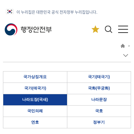
이 누리집은 대한민국 공식 전자정부 누리집입니다.
>
국가상징개요
국기(태극기)
국가(애국가)
국화(무궁화)
나라도장(국새)
나라문장
국민의례
국호
연호
정부기