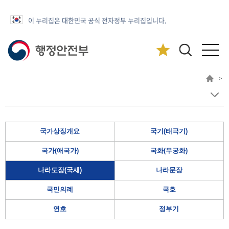
이 누리집은 대한민국 공식 전자정부 누리집입니다.
>
국가상징개요
국기(태극기)
국가(애국가)
국화(무궁화)
나라도장(국새)
나라문장
국민의례
국호
연호
정부기