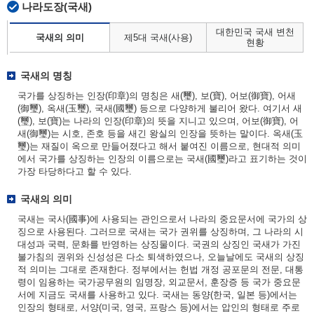
나라도장(국새)
대한민국 국새 변천
국새의 의미
제5대 국새(사용)
현황
국새의 명칭
국가를 상징하는 인장(印章)의 명칭은 새(璽), 보(寶), 어보(御寶), 어새
(御璽), 옥새(玉璽), 국새(國璽) 등으로 다양하게 불리어 왔다. 여기서 새
(璽), 보(寶)는 나라의 인장(印章)의 뜻을 지니고 있으며, 어보(御寶), 어
새(御璽)는 시호, 존호 등을 새긴 왕실의 인장을 뜻하는 말이다. 옥새(玉
璽)는 재질이 옥으로 만들어졌다고 해서 붙여진 이름으로, 현대적 의미
에서 국가를 상징하는 인장의 이름으로는 국새(國璽)라고 표기하는 것이
가장 타당하다고 할 수 있다.
국새의 의미
국새는 국사(國事)에 사용되는 관인으로서 나라의 중요문서에 국가의 상
징으로 사용된다. 그러므로 국새는 국가 권위를 상징하며, 그 나라의 시
대성과 국력, 문화를 반영하는 상징물이다. 국권의 상징인 국새가 가진
불가침의 권위와 신성성은 다소 퇴색하였으나, 오늘날에도 국새의 상징
적 의미는 그대로 존재한다. 정부에서는 헌법 개정 공포문의 전문, 대통
령이 임용하는 국가공무원의 임명장, 외교문서, 훈장증 등 국가 중요문
서에 지금도 국새를 사용하고 있다. 국새는 동양(한국, 일본 등)에서는
인장의 형태로, 서양(미국, 영국, 프랑스 등)에서는 압인의 형태로 주로