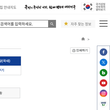
집 안내지도
자주 찾는 정보
>
인쇄하기
(국새)
부기
황