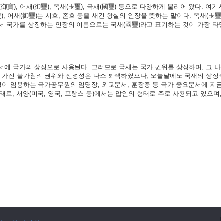
御寶), 어새(御璽), 옥새(玉璽), 국새(國璽) 등으로 다양하게 불리어 왔다. 여기서
), 어새(御璽)는 시호, 존호 등을 새긴 왕실의 인장을 뜻하는 말이다. 옥새(玉璽
서 국가를 상징하는 인장의 이름으로는 국새(國璽)라고 표기하는 것이 가장 타
서에 국가의 상징으로 사용된다. 그러므로 국새는 국가 권위를 상징하며, 그 
가 가진 불가침의 권위와 신성성은 다소 퇴색하였으나, 오늘날에도 국새의 상징
령이 임용하는 국가공무원의 임명장, 외교문서, 훈장증 등 국가 중요문서에 지
형태로, 서양(미국, 영국, 프랑스 등)에서는 압인의 형태로 주로 사용되고 있으며