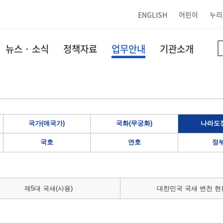
ENGLISH
어린이
누리
뉴스 · 소식
정책자료
업무안내
기관소개
국가(애국가)
국화(무궁화)
나라도장
국호
연호
정
제5대 국새(사용)
대한민국 국새 변천 현