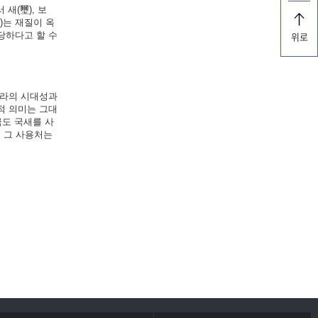
 새(璽), 보
)는 재질이 옥
당하다고 할 수
위로
나라의 시대성과
적 의미는 그대
금도 국새를 사
, 그 사용처는