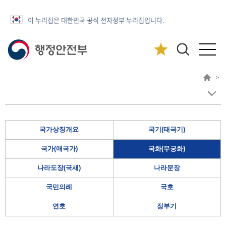
이 누리집은 대한민국 공식 전자정부 누리집입니다.
>
국가상징개요
국기(태극기)
국가(애국가)
국화(무궁화)
나라도장(국새)
나라문장
국민의례
국호
연호
정부기