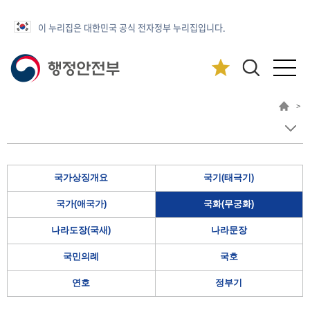
이 누리집은 대한민국 공식 전자정부 누리집입니다.
>
국가상징개요
국기(태극기)
국가(애국가)
국화(무궁화)
나라도장(국새)
나라문장
국민의례
국호
연호
정부기