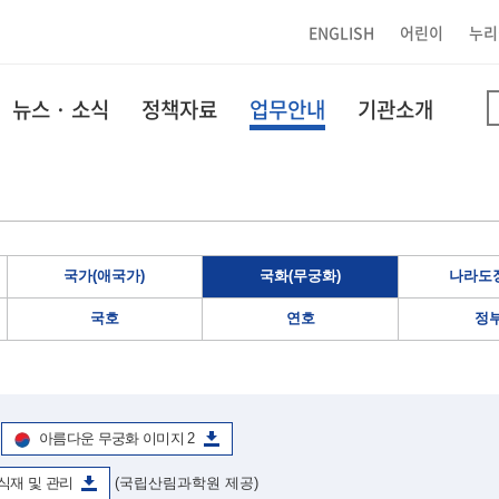
ENGLISH
어린이
누리
뉴스 · 소식
정책자료
업무안내
기관소개
국가(애국가)
국화(무궁화)
나라도장
국호
연호
정
아름다운 무궁화 이미지 2
식재 및 관리
(국립산림과학원 제공)