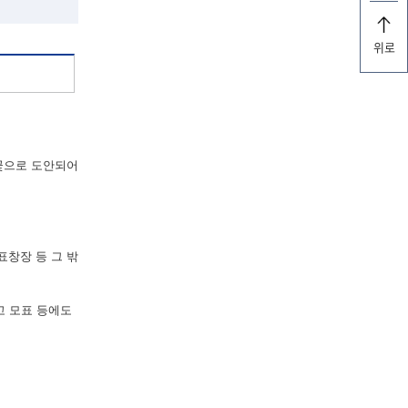
위로
꽃으로 도안되어
표창장 등 그 밖
고 모표 등에도