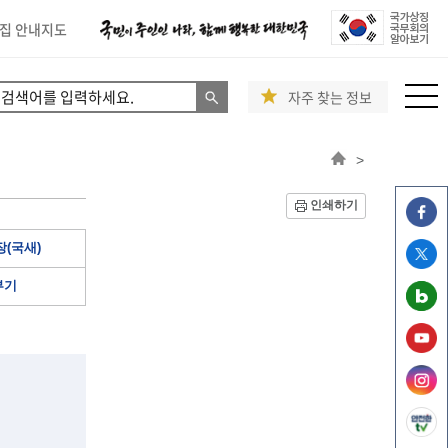
집 안내지도
자주 찾는 정보
>
인쇄하기
(국새)
부기