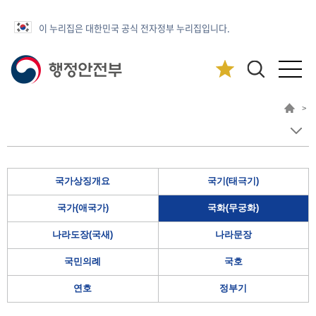
이 누리집은 대한민국 공식 전자정부 누리집입니다.
>
국가상징개요
국기(태극기)
국가(애국가)
국화(무궁화)
나라도장(국새)
나라문장
국민의례
국호
연호
정부기