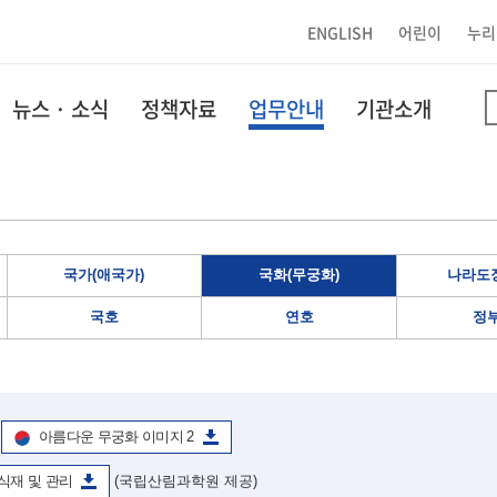
ENGLISH
어린이
누리
뉴스 · 소식
정책자료
업무안내
기관소개
국가(애국가)
국화(무궁화)
나라도장
국호
연호
정
아름다운 무궁화 이미지 2
식재 및 관리
(국립산림과학원 제공)