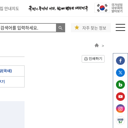
집 안내지도
자주 찾는 정보
>
인쇄하기
(국새)
부기