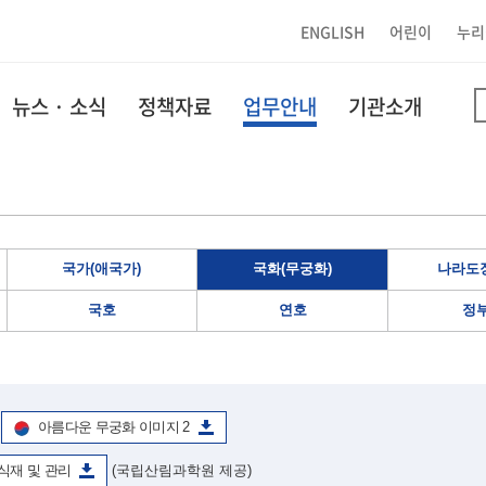
ENGLISH
어린이
누리
뉴스 · 소식
정책자료
업무안내
기관소개
국가(애국가)
국화(무궁화)
나라도장
국호
연호
정
아름다운 무궁화 이미지 2
식재 및 관리
(국립산림과학원 제공)