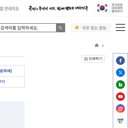
집 안내지도
자주 찾는 정보
>
인쇄하기
(국새)
부기