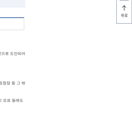
위로
꽃으로 도안되어
표창장 등 그 밖
고 모표 등에도