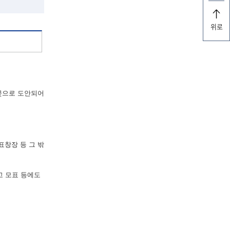
위로
꽃으로 도안되어
표창장 등 그 밖
고 모표 등에도