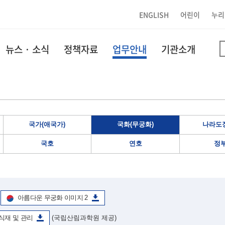
ENGLISH
어린이
누리
뉴스 · 소식
정책자료
업무안내
기관소개
국가(애국가)
국화(무궁화)
나라도장
국호
연호
정
아름다운 무궁화 이미지 2
식재 및 관리
(국립산림과학원 제공)