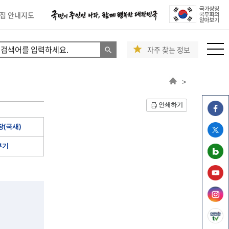
집 안내지도
자주 찾는 정보
>
인쇄하기
(국새)
부기