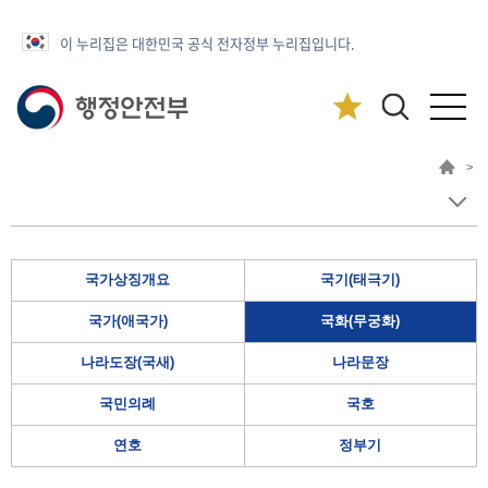
이 누리집은 대한민국 공식 전자정부 누리집입니다.
>
국가상징개요
국기(태극기)
국가(애국가)
국화(무궁화)
나라도장(국새)
나라문장
국민의례
국호
연호
정부기