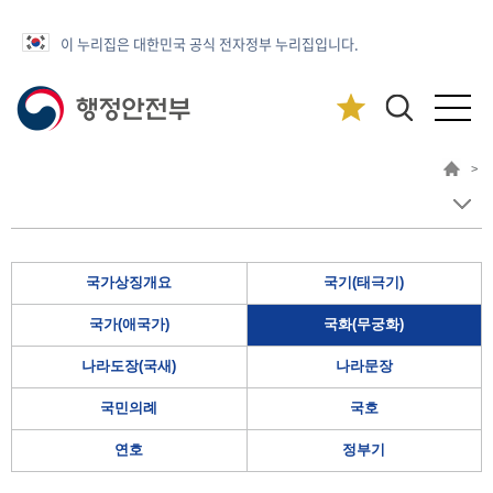
이 누리집은 대한민국 공식 전자정부 누리집입니다.
>
국가상징개요
국기(태극기)
국가(애국가)
국화(무궁화)
나라도장(국새)
나라문장
국민의례
국호
연호
정부기