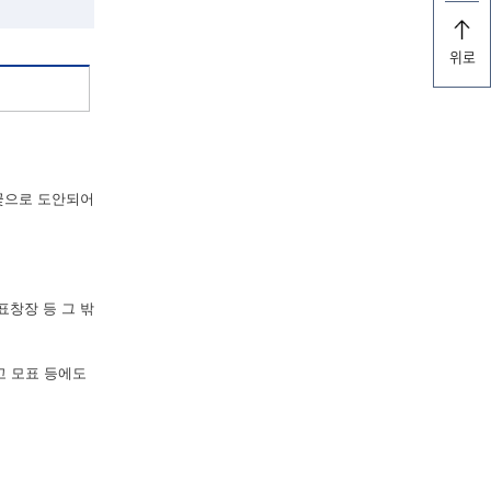
위로
꽃으로 도안되어
표창장 등 그 밖
고 모표 등에도