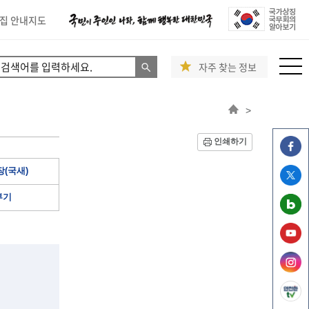
집 안내지도
자주 찾는 정보
>
인쇄하기
(국새)
부기