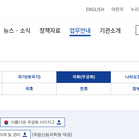
ENGLISH
어린이
누리
뉴스 · 소식
정책자료
업무안내
기관소개
국가(애국가)
국화(무궁화)
나라도장
국호
연호
정
아름다운 무궁화 이미지 2
식재 및 관리
(국립산림과학원 제공)