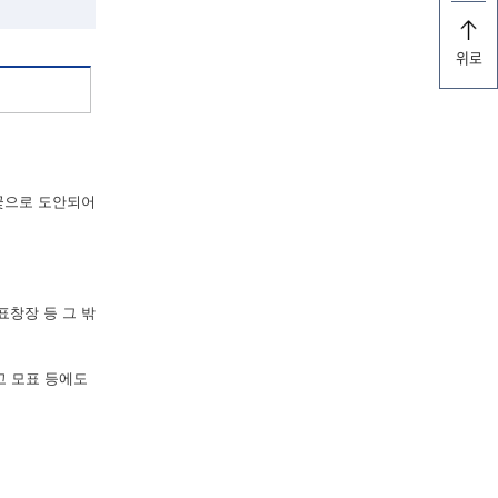
위로
꽃으로 도안되어
표창장 등 그 밖
고 모표 등에도