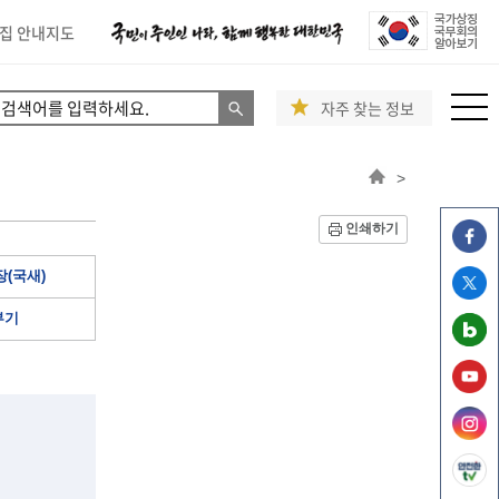
집 안내지도
자주 찾는 정보
>
인쇄하기
(국새)
부기