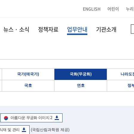
ENGLISH
어린이
누리
뉴스 · 소식
정책자료
업무안내
기관소개
국가(애국가)
국화(무궁화)
나라도장
국호
연호
정
아름다운 무궁화 이미지 2
식재 및 관리
(국립산림과학원 제공)