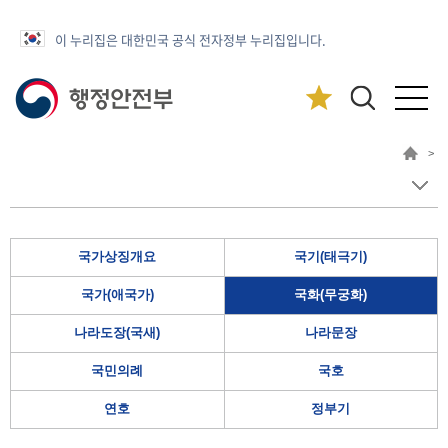
이 누리집은 대한민국 공식 전자정부 누리집입니다.
>
국가상징개요
국기(태극기)
국가(애국가)
국화(무궁화)
나라도장(국새)
나라문장
국민의례
국호
연호
정부기