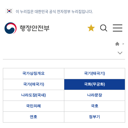
이 누리집은 대한민국 공식 전자정부 누리집입니다.
>
국가상징개요
국기(태극기)
국가(애국가)
국화(무궁화)
나라도장(국새)
나라문장
국민의례
국호
연호
정부기