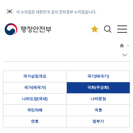
이 누리집은 대한민국 공식 전자정부 누리집입니다.
>
국가상징개요
국기(태극기)
국가(애국가)
국화(무궁화)
나라도장(국새)
나라문장
국민의례
국호
연호
정부기