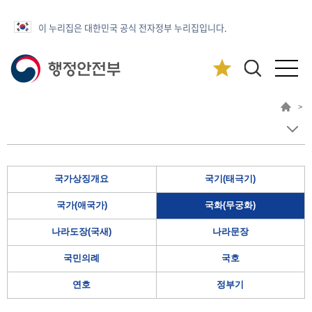
이 누리집은 대한민국 공식 전자정부 누리집입니다.
>
국가상징개요
국기(태극기)
국가(애국가)
국화(무궁화)
나라도장(국새)
나라문장
국민의례
국호
연호
정부기