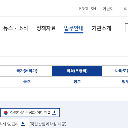
ENGLISH
어린이
누리
뉴스 · 소식
정책자료
업무안내
기관소개
국가(애국가)
국화(무궁화)
나라도장
국호
연호
정
아름다운 무궁화 이미지 2
식재 및 관리
(국립산림과학원 제공)