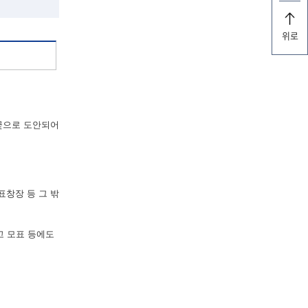
위로
꽃으로 도안되어
표창장 등 그 밖
고 모표 등에도