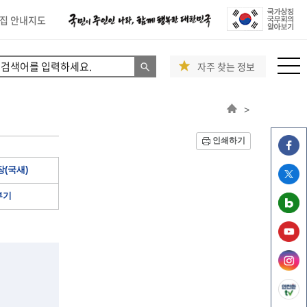
집 안내지도
자주 찾는 정보
>
인쇄하기
(국새)
부기