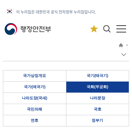
이 누리집은 대한민국 공식 전자정부 누리집입니다.
>
국가상징개요
국기(태극기)
국가(애국가)
국화(무궁화)
나라도장(국새)
나라문장
국민의례
국호
연호
정부기