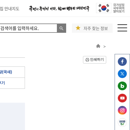
집 안내지도
자주 찾는 정보
>
인쇄하기
(국새)
부기