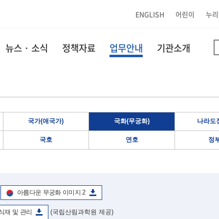
ENGLISH
어린이
누리
뉴스 · 소식
정책자료
업무안내
기관소개
국가(애국가)
국화(무궁화)
나라도장
국호
연호
정
아름다운 무궁화 이미지 2
식재 및 관리
(국립산림과학원 제공)