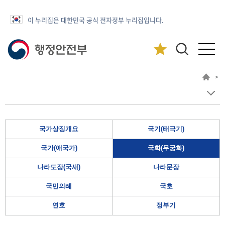
이 누리집은 대한민국 공식 전자정부 누리집입니다.
>
국가상징개요
국기(태극기)
국가(애국가)
국화(무궁화)
나라도장(국새)
나라문장
국민의례
국호
연호
정부기