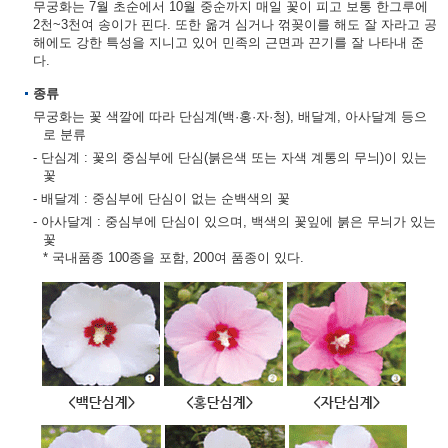
무궁화는 7월 초순에서 10월 중순까지 매일 꽃이 피고 보통 한그루에
2천~3천여 송이가 핀다. 또한 옮겨 심거나 꺾꽂이를 해도 잘 자라고 공
해에도 강한 특성을 지니고 있어 민족의 근면과 끈기를 잘 나타내 준
다.
종류
무궁화는 꽃 색깔에 따라 단심계(백·홍·자·청), 배달계, 아사달계 등으
로 분류
- 단심계 : 꽃의 중심부에 단심(붉은색 또는 자색 계통의 무늬)이 있는
꽃
- 배달계 : 중심부에 단심이 없는 순백색의 꽃
- 아사달계 : 중심부에 단심이 있으며, 백색의 꽃잎에 붉은 무늬가 있는
꽃
* 국내품종 100종을 포함, 200여 품종이 있다.