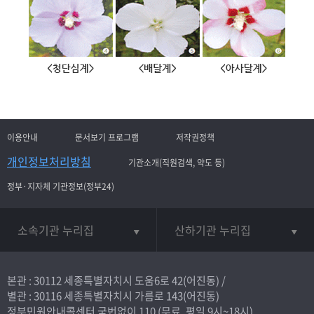
이용안내
문서보기 프로그램
저작권정책
개인정보처리방침
기관소개(직원검색, 약도 등)
정부·지자체 기관정보(정부24)
소속기관 누리집
산하기관 누리집
본관 : 30112 세종특별자치시 도움6로 42(어진동) /
별관 : 30116 세종특별자치시 가름로 143(어진동)
정부민원안내콜센터 국번없이
110
(무료, 평일 9시~18시)