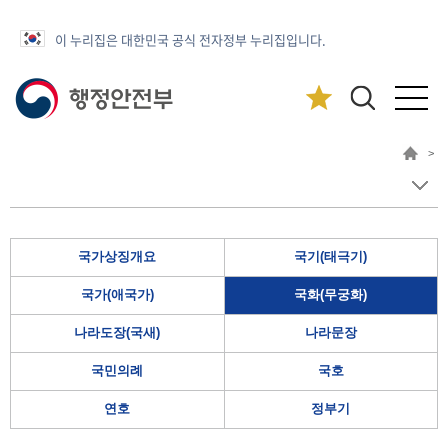
이 누리집은 대한민국 공식 전자정부 누리집입니다.
>
국가상징개요
국기(태극기)
국가(애국가)
국화(무궁화)
나라도장(국새)
나라문장
국민의례
국호
연호
정부기