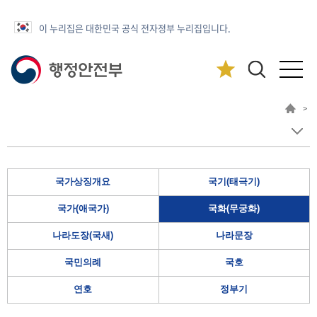
이 누리집은 대한민국 공식 전자정부 누리집입니다.
>
국가상징개요
국기(태극기)
국가(애국가)
국화(무궁화)
나라도장(국새)
나라문장
국민의례
국호
연호
정부기